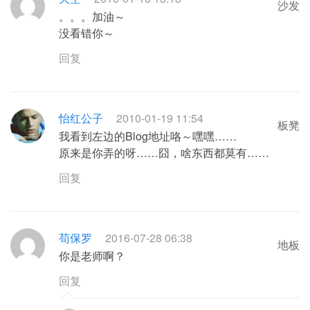
沙发
。。。加油～
没看错你～
回复
怡红公子
2010-01-19 11:54
板凳
我看到左边的Blog地址咯～嘿嘿……
原来是你弄的呀……囧，啥东西都莫有……
回复
苟保罗
2016-07-28 06:38
地板
你是老师啊？
回复