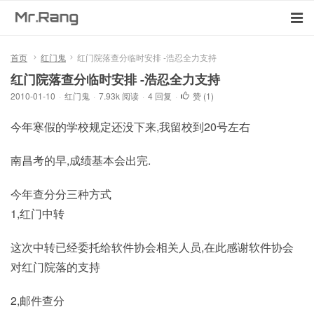
首页
红门鬼
红门院落查分临时安排 -浩忍全力支持
红门院落查分临时安排 -浩忍全力支持
2010-01-10
·
红门鬼
·
7.93k 阅读
·
4 回复
·
赞 (
1
)
今年寒假的学校规定还没下来,我留校到20号左右
南昌考的早,成绩基本会出完.
今年查分分三种方式
1,红门中转
这次中转已经委托给软件协会相关人员,在此感谢软件协会
对红门院落的支持
2,邮件查分