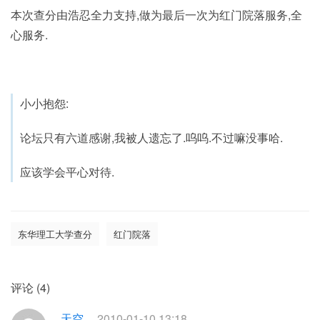
本次查分由浩忍全力支持,做为最后一次为红门院落服务,全
心服务.
小小抱怨:
论坛只有六道感谢,我被人遗忘了.呜呜.不过嘛没事哈.
应该学会平心对待.
东华理工大学查分
红门院落
评论 (4)
天空
2010-01-10 13:18