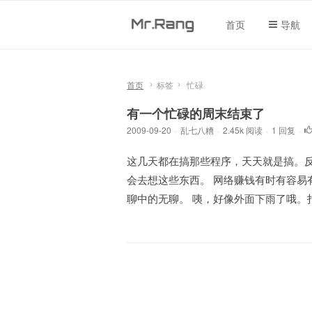
首页
导航
首页
标签
忙碌
有一个忙碌的周末结束了
2009-09-20
·
乱七八糟
·
2.45k 阅读
·
1 回复
·
这几天都在搞那些程序，天天就是搞。
会去想这些东西。 网络赚钱有时有容易
聊中的无聊。 咦，好像外面下雨了哦。打