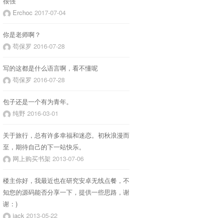
很强
Erchoc
2017-07-04
你是老师啊？
苟保罗
2016-07-28
写的这都是什么语言啊，看不懂呢
苟保罗
2016-07-28
包子还是一个有为青年。
纯野
2016-03-01
关于旅行，总有许多幸福和迷恋。初秋浪漫而
至，期待自己的下一站快乐。
网上购买书架
2013-07-06
楼主你好，我最近也在研究安卓无线点餐，不
知您的源码能否分享一下，提供一些思路，谢
谢：)
jack
2013-05-22