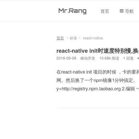
首页
导航
首页
标签
react-native
react-native init时速度特别
2016-09-08
·
移动开发
·
10.68k 阅读
·
1 回复
·
在react-native init 项目的
网。然后换了一个npm镜像1分钟搞定。 操作方法如下
y=http://registry.npm.taobao.org 2.编