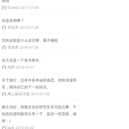
很强
Erchoc
2017-07-04
你是老师啊？
苟保罗
2016-07-28
写的这都是什么语言啊，看不懂呢
苟保罗
2016-07-28
包子还是一个有为青年。
纯野
2016-03-01
关于旅行，总有许多幸福和迷恋。初秋浪漫而
至，期待自己的下一站快乐。
网上购买书架
2013-07-06
楼主你好，我最近也在研究安卓无线点餐，不
知您的源码能否分享一下，提供一些思路，谢
谢：)
jack
2013-05-22