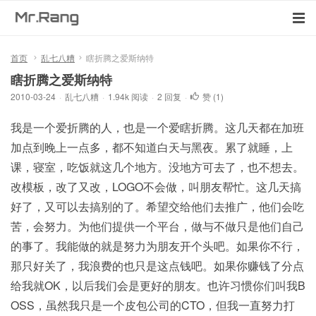
首页
乱七八糟
瞎折腾之爱斯纳特
瞎折腾之爱斯纳特
2010-03-24
·
乱七八糟
·
1.94k 阅读
·
2 回复
·
赞 (
1
)
我是一个爱折腾的人，也是一个爱瞎折腾。这几天都在加班
加点到晚上一点多，都不知道白天与黑夜。累了就睡，上
课，寝室，吃饭就这几个地方。没地方可去了，也不想去。
改模板，改了又改，LOGO不会做，叫朋友帮忙。这几天搞
好了，又可以去搞别的了。希望交给他们去推广，他们会吃
苦，会努力。为他们提供一个平台，做与不做只是他们自己
的事了。我能做的就是努力为朋友开个头吧。如果你不行，
那只好关了，我浪费的也只是这点钱吧。如果你赚钱了分点
给我就OK，以后我们会是更好的朋友。也许习惯你们叫我B
OSS，虽然我只是一个皮包公司的CTO，但我一直努力打