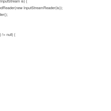
InputStream is) {
dReader(new InputStreamReader(is));
er();
= null) {