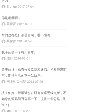
很强
Erchoc
2017-07-04
你是老师啊？
苟保罗
2016-07-28
写的这都是什么语言啊，看不懂呢
苟保罗
2016-07-28
包子还是一个有为青年。
纯野
2016-03-01
关于旅行，总有许多幸福和迷恋。初秋浪漫而
至，期待自己的下一站快乐。
网上购买书架
2013-07-06
楼主你好，我最近也在研究安卓无线点餐，不
知您的源码能否分享一下，提供一些思路，谢
谢：)
jack
2013-05-22