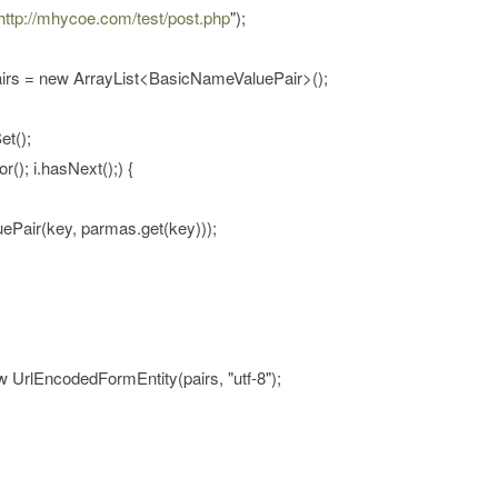
http://mhycoe.com/test/post.php
");
s = new ArrayList<BasicNameValuePair>();
t();
(); i.hasNext();) {
r(key, parmas.get(key)));
UrlEncodedFormEntity(pairs, "utf-8");