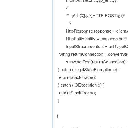
/*
* 发出实际的HTTP POST请求
*/
HttpResponse response = client.ex
HttpEntity entity = response.getEnt
InputStream content = entity.getCo
String returnConnection = convertStr
show.setText(returnConnection);
} catch (IllegalStateException e) {
e.printStackTrace();
} catch (IOException e) {
e.printStackTrace();
}
}