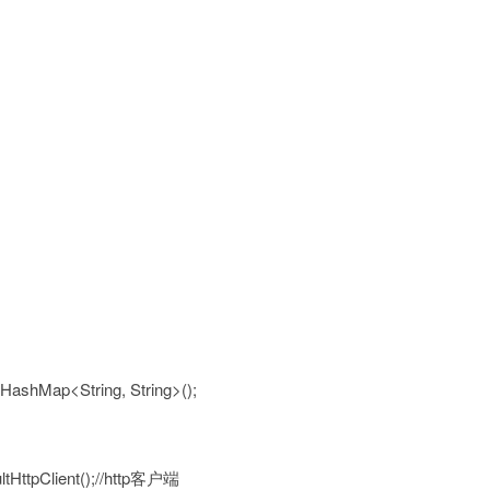
ashMap<String, String>();
ltHttpClient();//http客户端