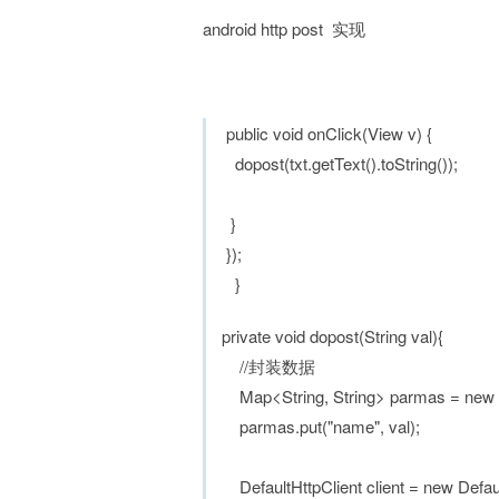
android http post 实现
public void onClick(View v) {
dopost(txt.getText().toString());
}
});
}
private void dopost(String val){
//封装数据
Map<String, String> parmas = new H
parmas.put("name", val);
DefaultHttpClient client = new Defau