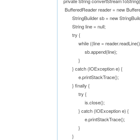
private String convertStreamToString(
BufferedReader reader = new Buffere
StringBuilder sb = new StringBuild
String line = null;
try {
while ((line = reader.readLine()) !
sb.append(line);
}
} catch (IOException e) {
e.printStackTrace();
} finally {
try {
is.close();
} catch (IOException e) {
e.printStackTrace();
}
}