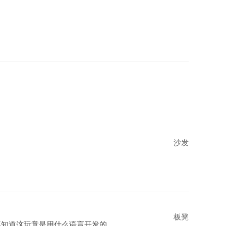
沙发
板凳
呢，不知道这玩意是用什么语言开发的