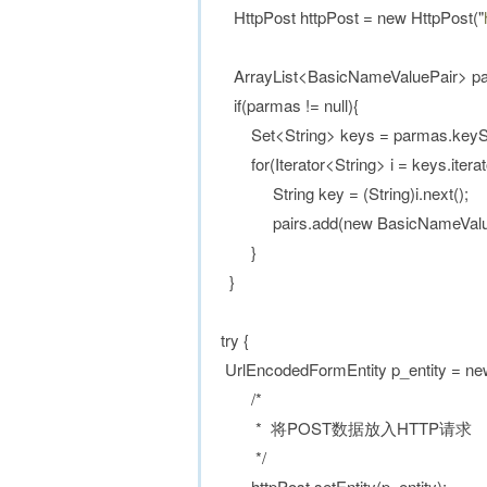
HttpPost httpPost = new HttpPost("
ArrayList<BasicNameValuePair> pair
if(parmas != null){
Set<String> keys = parmas.keySe
for(Iterator<String> i = keys.iterator
String key = (String)i.next();
pairs.add(new BasicNameValuePai
}
}
try {
UrlEncodedFormEntity p_entity = new 
/*
* 将POST数据放入HTTP请求
*/
httpPost.setEntity(p_entity);