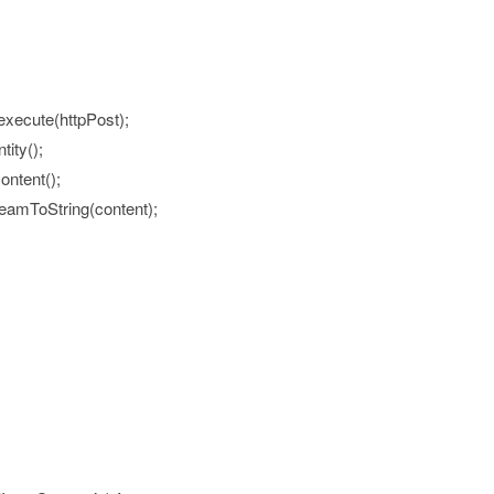
ecute(httpPost);
ity();
ntent();
eamToString(content);