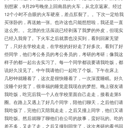
别想家，9月29号晚坐上回南昌的火车，从北京返家。经过
12个小时不合眼的火车硬座，差点肛裂了。。下次一定给我
买张卧的，再送她一张。也许这也只能想想啦，我还是一直
这么穷。。北漂的生活虽说已经剥落了我梦的外皮，但现实
已经入我骨了。下火车之后就票也没买到，看到回家无望
了，只好去学校走走，在学校的好好走了好多次。看到了好
些同学，他们考公务员的考公务员的，考研的考研；像我这
样子的都一起出去实习了。每一个同学都说要请我吃饭，都
说好久没见了。中午我请他们一起吃了个饭。下午在床上
几秒钟就睡着了，这次是很快睡着了，一次深度睡眠。好久
没睡个好觉了，很幸福的睡觉是我现在的梦想。晚上寝友请
我吃饭，吃完后我一个人在学校里面自己走走，接着走第5
圈。在路上又遇上了好几个同学，陪他们聊天，之后他们请
我吃饭了，完他们又陪我走走，之后又撞上同学，他们又请
我吃饭。然后就聊了聊他们在公司的故事，蛮好玩的。吃的
差不多，又走了走，之后又撞到同学了，这次考研的看书回