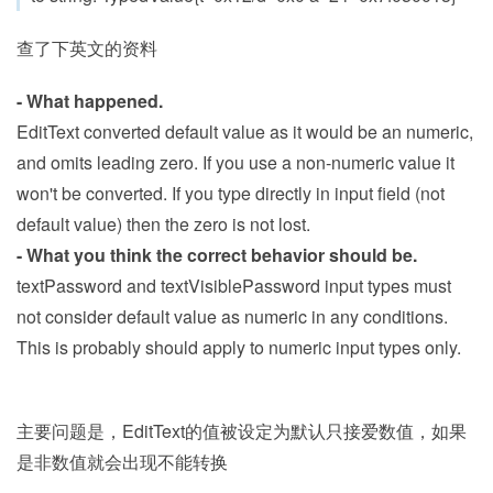
查了下英文的资料
- What happened.
EditText converted default value as it would be an numeric,
and omits leading zero. If you use a non-numeric value it
won't be converted. If you type directly in input field (not
default value) then the zero is not lost.
- What you think the correct behavior should be.
textPassword and textVisiblePassword input types must
not consider default value as numeric in any conditions.
This is probably should apply to numeric input types only.
主要问题是，EditText的值被设定为默认只接爱数值，如果
是非数值就会出现不能转换