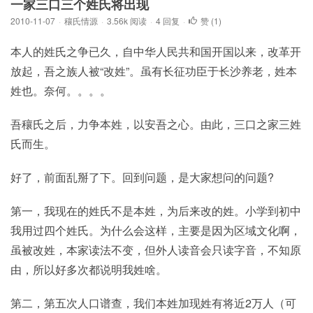
一家三口三个姓氏将出现
2010-11-07
·
穰氏情源
·
3.56k 阅读
·
4 回复
·
赞 (
1
)
本人的姓氏之争已久，自中华人民共和国开国以来，改革开
放起，吾之族人被“改姓”。虽有长征功臣于长沙养老，姓本
姓也。奈何。。。。
吾穰氏之后，力争本姓，以安吾之心。由此，三口之家三姓
氏而生。
好了，前面乱掰了下。回到问题，是大家想问的问题?
第一，我现在的姓氏不是本姓，为后来改的姓。小学到初中
我用过四个姓氏。为什么会这样，主要是因为区域文化啊，
虽被改姓，本家读法不变，但外人读音会只读字音，不知原
由，所以好多次都说明我姓啥。
第二，第五次人口谱查，我们本姓加现姓有将近2万人（可