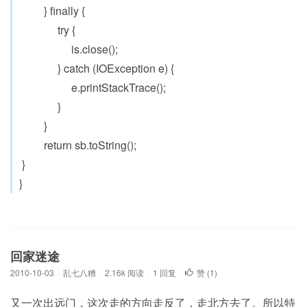
} finally {
try {
is.close();
} catch (IOException e) {
e.printStackTrace();
}
}
return sb.toString();
}
}
回家迷途
2010-10-03
·
乱七八糟
·
2.16k 阅读
·
1 回复
·
赞 (
1
)
又一次出远门，这次走的方向走反了，走北方去了。所以特