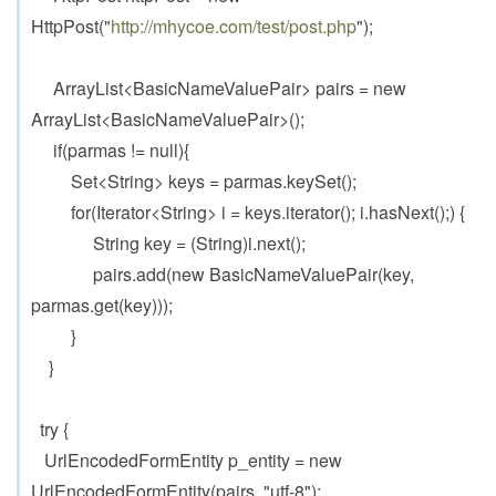
HttpPost("
http://mhycoe.com/test/post.php
");
ArrayList<BasicNameValuePair> pairs = new
ArrayList<BasicNameValuePair>();
if(parmas != null){
Set<String> keys = parmas.keySet();
for(Iterator<String> i = keys.iterator(); i.hasNext();) {
String key = (String)i.next();
pairs.add(new BasicNameValuePair(key,
parmas.get(key)));
}
}
try {
UrlEncodedFormEntity p_entity = new
UrlEncodedFormEntity(pairs, "utf-8");