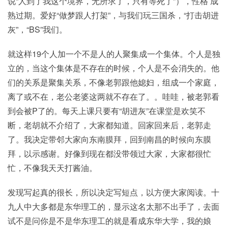
说“人到了我这个境界，无所求了，只有等死了”），性格 成
熟过期。爱好“做梦跟人打架”，与我们玩三国杀，“打击胡进
灰”，“BS”我们。
就这样19个人加一个不是人的人聚集成一个集体。个人是独
立的，当这个集体是不存在的时候，个人是不会消失的。他
们的关系是聚集关系，不像老郭跟他媳妇，组成一个家庭，
离了或不在，老公老婆这两就不存在了。。哇哇，被老郭看
到会被P了的。每天上课只要有“胡进灰”在课堂是欢笑不
断，老胡就不介绍了，大家都知道。回家回来后，老郭走
了。我决定带邻大家向东南膜拜，回到南昌的时候向东膜
拜，以示感谢。好像到现在都没带领过大家，大家都很忙
忙，不像我天天打酱油。
发现写起真的很长，所以决定写短点，以方便大家阅读。十
九人中大多都是东华理工的，显示这名太那不出手了，去面
试不是问你是不是华东理工的就是看成东华大学，我的娘