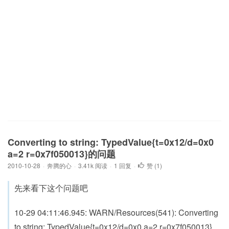
Converting to string: TypedValue{t=0x12/d=0x0
a=2 r=0x7f050013}的问题
2010-10-28
·
奔腾的心
·
3.41k 阅读
·
1 回复
·
赞 (
1
)
先来看下这个问题吧
10-29 04:11:46.945: WARN/Resources(541): Converting
to string: TypedValue{t=0x12/d=0x0 a=2 r=0x7f050013}