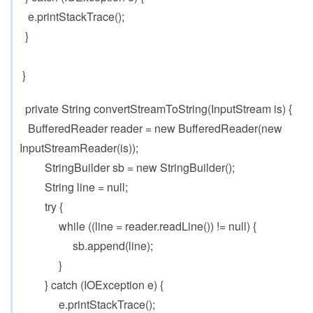
e.printStackTrace();
}
}
private String convertStreamToString(InputStream is) {
BufferedReader reader = new BufferedReader(new
InputStreamReader(is));
StringBuilder sb = new StringBuilder();
String line = null;
try {
while ((line = reader.readLine()) != null) {
sb.append(line);
}
} catch (IOException e) {
e.printStackTrace();