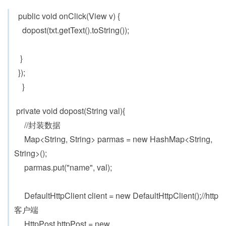
public void onClick(View v) {
dopost(txt.getText().toString());
}
});
}
private void dopost(String val){
//封装数据
Map<String, String> parmas = new HashMap<String,
String>();
parmas.put("name", val);
DefaultHttpClient client = new DefaultHttpClient();//http
客户端
HttpPost httpPost = new