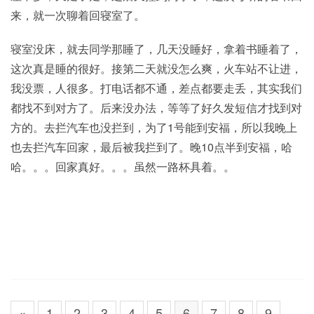
来，就一次聊着回寝室了。
寝室没床，就去同学那睡了，几天没睡好，拿着书睡着了，
这次真是睡的很好。接第二天就没怎么爽，火车站不让进，
我没票，人很多。打电话都不通，差点都要走丢，其实我们
都找不到对方了。后来没办法，等等了好久发短信才找到对
方的。去拦汽车也没拦到，为了1号能到安福，所以我晚上
也去拦汽车回家，最后被我拦到了。晚10点半到安福，哈
哈。。。回家真好。。。虽然一路杯具着。。
«
1
2
3
4
5
6
7
8
9