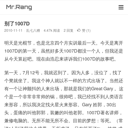
别了1007D
2010-11-11
·
乱七八糟
·
4.47k 阅读
·
2 回复
·
赞 (
1
)
明天是光棍节，也是北京四个月实训最后一天。今天是离开
1007D的第一天，虽然好多天1007D都没一个人，但我还是
从今天算起吧。现在由浩忍来讲诉我们1007D的故事吧。
第一天，7月12号，我就迟到了。因为人多，没位了，找了
个凳就坐了。我这个神人就以不一样的方式出场了。当然还
有一个让神颤抖的人来出场，那就是我们的Great Gary 。这
个是一个非常非常帅的锅，很帅吧，我已经找不到人类语言
来形容，所以我决定找火星火来形容。Gary 姓郭，30出
头，蛋痛的叫他郭郭，装嫩的叫他老郭。1007D著名讲师，
兼修电脑的。无所不能无所不会。目前的梦想：等死。（常