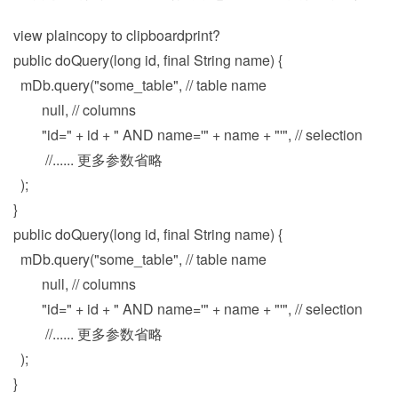
view plaincopy to clipboardprint?
public doQuery(long id, final String name) {
mDb.query("some_table", // table name
null, // columns
"id=" + id + " AND name='" + name + "'", // selection
//...... 更多参数省略
);
}
public doQuery(long id, final String name) {
mDb.query("some_table", // table name
null, // columns
"id=" + id + " AND name='" + name + "'", // selection
//...... 更多参数省略
);
}