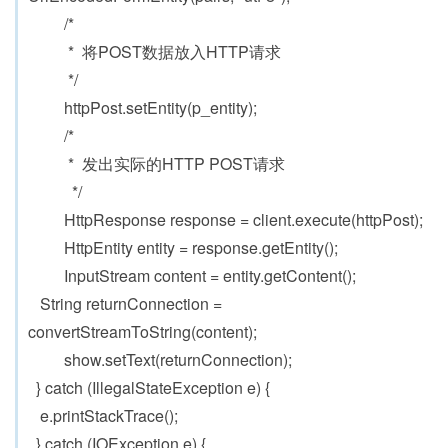
/*
* 将POST数据放入HTTP请求
*/
httpPost.setEntity(p_entity);
/*
* 发出实际的HTTP POST请求
*/
HttpResponse response = client.execute(httpPost);
HttpEntity entity = response.getEntity();
InputStream content = entity.getContent();
String returnConnection =
convertStreamToString(content);
show.setText(returnConnection);
} catch (IllegalStateException e) {
e.printStackTrace();
} catch (IOException e) {